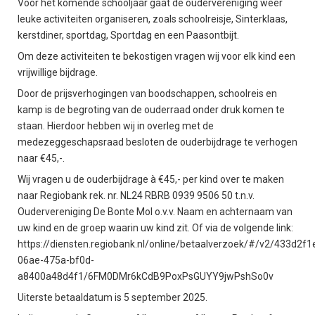
Voor het komende schooljaar gaat de oudervereniging weer
leuke activiteiten organiseren, zoals schoolreisje, Sinterklaas,
kerstdiner, sportdag, Sportdag en een Paasontbijt.
Om deze activiteiten te bekostigen vragen wij voor elk kind een
vrijwillige bijdrage.
Door de prijsverhogingen van boodschappen, schoolreis en
kamp is de begroting van de ouderraad onder druk komen te
staan. Hierdoor hebben wij in overleg met de
medezeggeschapsraad besloten de ouderbijdrage te verhogen
naar €45,-.
Wij vragen u de ouderbijdrage à €45,- per kind over te maken
naar Regiobank rek. nr. NL24 RBRB 0939 9506 50 t.n.v.
Oudervereniging De Bonte Mol o.v.v. Naam en achternaam van
uw kind en de groep waarin uw kind zit. Of via de volgende link:
https://diensten.regiobank.nl/online/betaalverzoek/#/v2/433d2f1
06ae-475a-bf0d-
a8400a48d4f1/6FM0DMr6kCdB9PoxPsGUYY9jwPshSo0v
Uiterste betaaldatum is 5 september 2025.