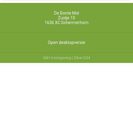
De Bonte Mol
Zuidje 10
1636 XC
Schermerhorn
Open desktopversie
SdH Vormgeving |
Ziber DS4