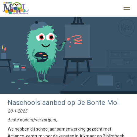
Home
Zoeken
Nieuws
Agenda
Fo
Naschools aanbod op De Bonte Mol
28-1-2025
Beste ouders/verzorgers,
We hebben dit schooljaar samenwerking gezocht met
Artiance, centrum voor de kunsten in Alkmaar en Bibliotheek