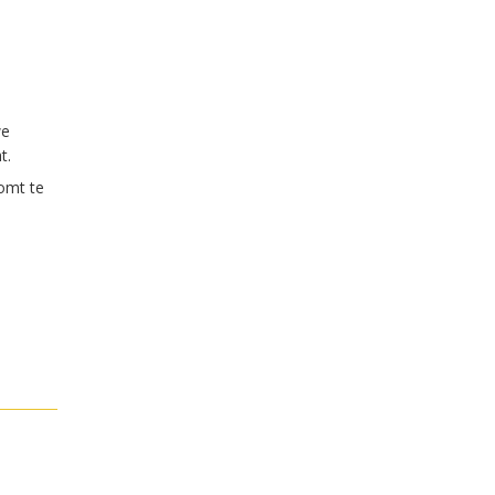
we
t.
komt te