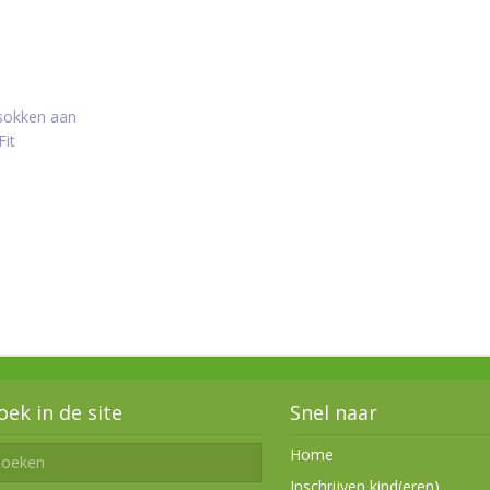
 sokken aan
Fit
oek in de site
Snel naar
Home
Inschrijven kind(eren)