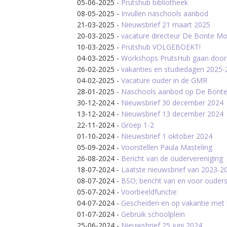
05-06-2025
-
Prutshub bibliotheek
08-05-2025
-
Invullen naschools aanbod
21-03-2025
-
Nieuwsbrief 21 maart 2025
20-03-2025
-
vacature directeur De Bonte Mo
10-03-2025
-
Prutshub VOLGEBOEKT!
04-03-2025
-
Workshops PrutsHub gaan door
26-02-2025
-
vakanties en studiedagen 2025
04-02-2025
-
Vacature ouder in de GMR
28-01-2025
-
Naschools aanbod op De Bont
30-12-2024
-
Nieuwsbrief 30 december 2024
13-12-2024
-
Nieuwsbrief 13 december 2024
22-11-2024
-
Groep 1-2
01-10-2024
-
Nieuwsbrief 1 oktober 2024
05-09-2024
-
Voorstellen Paula Masteling
26-08-2024
-
Bericht van de oudervereniging
18-07-2024
-
Laatste nieuwsbrief van 2023-2
08-07-2024
-
BSO; bericht van en voor ouder
05-07-2024
-
Voorbeeldfunctie
04-07-2024
-
Gescheiden en op vakantie met 
01-07-2024
-
Gebruik schoolplein
25-06-2024
-
Nieuwsbrief 25 juni 2024