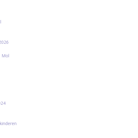
l
-2026
e Mol
024
s
kinderen