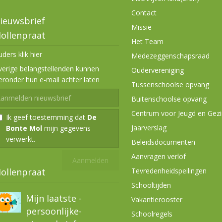
Contact
ieuwsbrief
Missie
ollenpraat
Het Team
ders klik hier
Medezeggenschapsraad
erige belangstellenden kunnen
Oudervereniging
eronder hun e-mail achter laten
Tussenschoolse opvang
Buitenschoolse opvang
Centrum voor Jeugd en Gezi
Ik geef toestemming dat
De
Jaarverslag
Bonte Mol
mijn gegevens
verwerkt.
Beleidsdocumenten
Ouderbijdrage 2025-
Aanvragen verlof
2026
Tevredenheidspeilingen
ollenpraat
Schooltijden
Mijn laatste -
Vakantierooster
persoonlijke-
Schoolregels