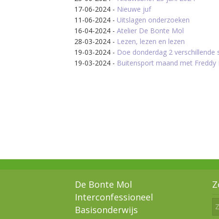
17-06-2024
-
Nieuwe juf
11-06-2024
-
Uitslagen onderzoeken
16-04-2024
-
Atelier De Bonte Mol
28-03-2024
-
Lezen, lezen en lezen
19-03-2024
-
Doe donderdag 2 verschillende
19-03-2024
-
Buitensport maand met Freddy 
De Bonte Mol
Z
Interconfessioneel
Basisonderwijs