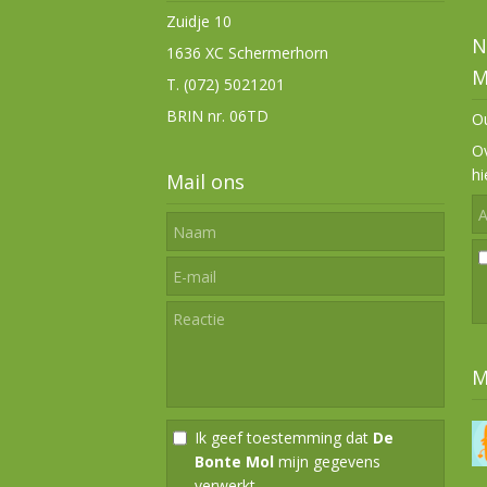
Zuidje 10
N
1636 XC Schermerhorn
M
T. (072) 5021201
BRIN nr. 06TD
Ou
Ov
hi
Mail ons
M
Ik geef toestemming dat
De
Bonte Mol
mijn gegevens
verwerkt.